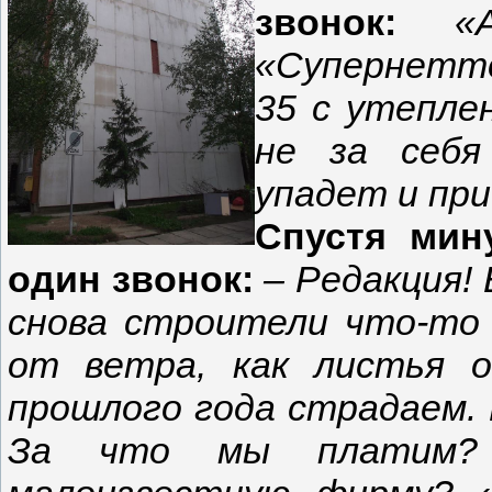
звонок:
«
«Супернетто
35 с утепле
не за себя
упадет и пр
Спустя мин
один звонок:
– Редакция! 
снова строители что-то
от ветра, как листья 
прошлого года страдаем.
За что мы платим? 