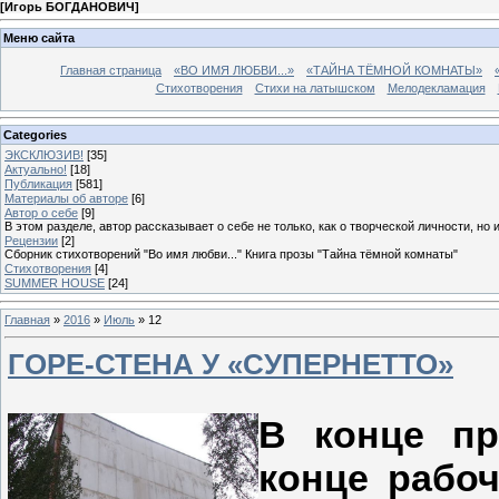
[
Игорь БОГДАНОВИЧ
]
Меню сайта
Главная страница
«ВО ИМЯ ЛЮБВИ...»
«ТАЙНА ТЁМНОЙ КОМНАТЫ»
Стихотворения
Стихи на латышском
Мелодекламация
Categories
ЭКСКЛЮЗИВ!
[35]
Актуально!
[18]
Публикация
[581]
Материалы об авторе
[6]
Автор о себе
[9]
В этом разделе, автор рассказывает о себе не только, как о творческой личности, но 
Рецензии
[2]
Сборник стихотворений "Во имя любви..." Книга прозы "Тайна тёмной комнаты"
Стихотворения
[4]
SUMMER HOUSE
[24]
Главная
»
2016
»
Июль
»
12
ГОРЕ-СТЕНА У «СУПЕРНЕТТО»
В конце пр
конце рабоч