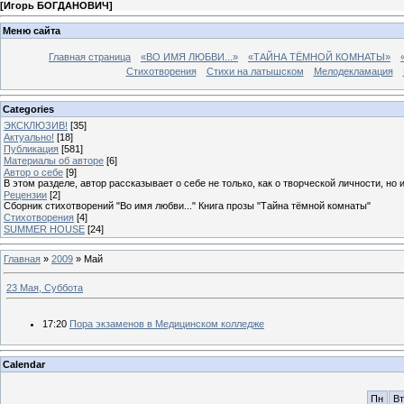
[
Игорь БОГДАНОВИЧ
]
Меню сайта
Главная страница
«ВО ИМЯ ЛЮБВИ...»
«ТАЙНА ТЁМНОЙ КОМНАТЫ»
Стихотворения
Стихи на латышском
Мелодекламация
Categories
ЭКСКЛЮЗИВ!
[35]
Актуально!
[18]
Публикация
[581]
Материалы об авторе
[6]
Автор о себе
[9]
В этом разделе, автор рассказывает о себе не только, как о творческой личности, но 
Рецензии
[2]
Сборник стихотворений "Во имя любви..." Книга прозы "Тайна тёмной комнаты"
Стихотворения
[4]
SUMMER HOUSE
[24]
Главная
»
2009
»
Май
23 Мая, Суббота
17:20
Пора экзаменов в Медицинском колледже
Calendar
Пн
Вт