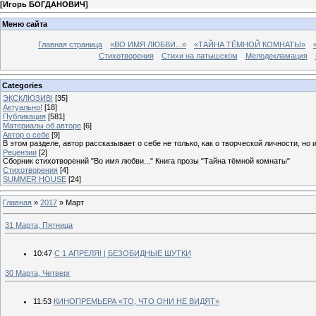
[
Игорь БОГДАНОВИЧ
]
Меню сайта
Главная страница
«ВО ИМЯ ЛЮБВИ...»
«ТАЙНА ТЁМНОЙ КОМНАТЫ»
Стихотворения
Стихи на латышском
Мелодекламация
Categories
ЭКСКЛЮЗИВ!
[35]
Актуально!
[18]
Публикация
[581]
Материалы об авторе
[6]
Автор о себе
[9]
В этом разделе, автор рассказывает о себе не только, как о творческой личности, но 
Рецензии
[2]
Сборник стихотворений "Во имя любви..." Книга прозы "Тайна тёмной комнаты"
Стихотворения
[4]
SUMMER HOUSE
[24]
Главная
»
2017
»
Март
31 Марта, Пятница
10:47
С 1 АПРЕЛЯ! | БЕЗОБИДНЫЕ ШУТКИ
30 Марта, Четверг
11:53
КИНОПРЕМЬЕРА «ТО, ЧТО ОНИ НЕ ВИДЯТ»