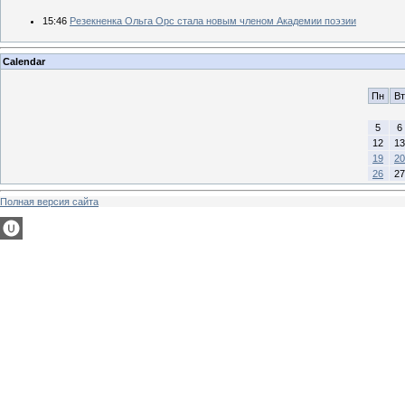
15:46
Резекненка Ольга Орс стала новым членом Академии поэзии
Calendar
Пн
Вт
5
6
12
13
19
20
26
27
Полная версия сайта