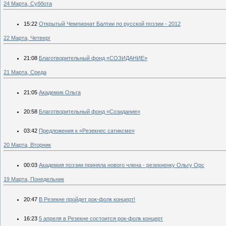
24 Марта, Суббота
15:22
Открытый Чемпионат Балтии по русской поэзии - 2012
22 Марта, Четверг
21:08
Благотворительный фонд «СОЗИДАНИЕ»
21 Марта, Среда
21:05
Академик Ольга
20:58
Благотворительный фонд «Cозидание»
03:42
Предложения к «Резекнес сатиксме»
20 Марта, Вторник
00:03
Академия поэзии приняла нового члена - резекненку Ольгу Орс
19 Марта, Понедельник
20:47
В Резекне пройдет рок-фолк концерт!
16:23
5 апреля в Резекне состоится рок-фолк концерт