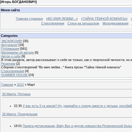
[
Игорь БОГДАНОВИЧ
]
Меню сайта
Главная страница
«ВО ИМЯ ЛЮБВИ...»
«ТАЙНА ТЁМНОЙ КОМНАТЫ»
Стихотворения
Стихи на латышском
Мелодекламация
Categories
ЭКСКЛЮЗИВ!
[35]
Актуально!
[18]
Публикация
[581]
Материалы об авторе
[6]
Автор о себе
[9]
В этом разделе, автор рассказывает о себе не только, как о творческой личности, но 
Рецензии
[2]
Сборник стихотворений "Во имя любви..." Книга прозы "Тайна тёмной комнаты"
Стихотворения
[4]
SUMMER HOUSE
[24]
Главная
»
2012
»
Март
30 Марта, Пятница
22:35
У вас есть 5 га земли? Ну, умирайте с голоду вместе с детьми, пособий 
26 Марта, Понедельник
18:01
Палата детоксикации, Baby Box и другие новшества Резекненской боль