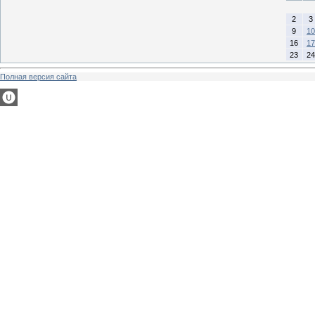
2
3
9
10
16
17
23
24
Полная версия сайта