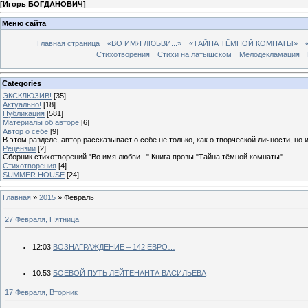
[
Игорь БОГДАНОВИЧ
]
Меню сайта
Главная страница
«ВО ИМЯ ЛЮБВИ...»
«ТАЙНА ТЁМНОЙ КОМНАТЫ»
Стихотворения
Стихи на латышском
Мелодекламация
Categories
ЭКСКЛЮЗИВ!
[35]
Актуально!
[18]
Публикация
[581]
Материалы об авторе
[6]
Автор о себе
[9]
В этом разделе, автор рассказывает о себе не только, как о творческой личности, но 
Рецензии
[2]
Сборник стихотворений "Во имя любви..." Книга прозы "Тайна тёмной комнаты"
Стихотворения
[4]
SUMMER HOUSE
[24]
Главная
»
2015
»
Февраль
27 Февраля, Пятница
12:03
ВОЗНАГРАЖДЕНИЕ – 142 ЕВРО…
10:53
БОЕВОЙ ПУТЬ ЛЕЙТЕНАНТА ВАСИЛЬЕВА
17 Февраля, Вторник