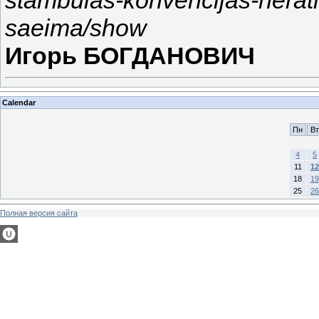
saeima/show
Игорь БОГДАНОВИЧ
Calendar
Пн
Вт
4
5
11
12
18
19
25
26
Полная версия сайта