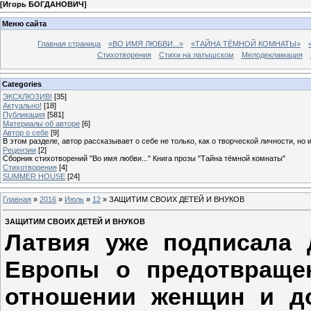
[
Игорь БОГДАНОВИЧ
]
Меню сайта
Главная страница
«ВО ИМЯ ЛЮБВИ...»
«ТАЙНА ТЁМНОЙ КОМНАТЫ»
Стихотворения
Стихи на латышском
Мелодекламация
Categories
ЭКСКЛЮЗИВ!
[35]
Актуально!
[18]
Публикация
[581]
Материалы об авторе
[6]
Автор о себе
[9]
В этом разделе, автор рассказывает о себе не только, как о творческой личности, но 
Рецензии
[2]
Сборник стихотворений "Во имя любви..." Книга прозы "Тайна тёмной комнаты"
Стихотворения
[4]
SUMMER HOUSE
[24]
Главная
»
2016
»
Июль
»
12
» ЗАЩИТИМ СВОИХ ДЕТЕЙ И ВНУКОВ
ЗАЩИТИМ СВОИХ ДЕТЕЙ И ВНУКОВ
Латвия уже подписала 
Европы о предотвраще
отношении женщин и до