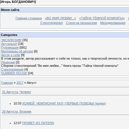
[
Игорь БОГДАНОВИЧ
]
Меню сайта
Главная страница
«ВО ИМЯ ЛЮБВИ...»
«ТАЙНА ТЁМНОЙ КОМНАТЫ»
Стихотворения
Стихи на латышском
Мелодекламация
Categories
ЭКСКЛЮЗИВ!
[35]
Актуально!
[18]
Публикация
[581]
Материалы об авторе
[6]
Автор о себе
[9]
В этом разделе, автор рассказывает о себе не только, как о творческой личности, но 
Рецензии
[2]
Сборник стихотворений "Во имя любви..." Книга прозы "Тайна тёмной комнаты"
Стихотворения
[4]
SUMMER HOUSE
[24]
Главная
»
2017
»
Август
31 Августа, Четверг
10:33
ХОККЕЙ. ЧЕМПИОНАТ КХЛ | ПЕРВЫЕ ПОБЕДЫ! (видео)
29 Августа, Вторник
12:07
ПРИВЕТ ИЗ ПИТЕРА!