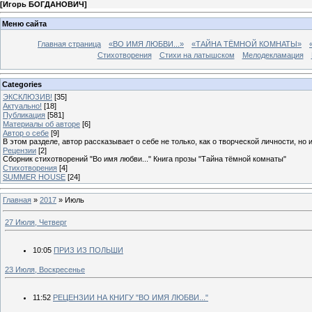
[
Игорь БОГДАНОВИЧ
]
Меню сайта
Главная страница
«ВО ИМЯ ЛЮБВИ...»
«ТАЙНА ТЁМНОЙ КОМНАТЫ»
Стихотворения
Стихи на латышском
Мелодекламация
Categories
ЭКСКЛЮЗИВ!
[35]
Актуально!
[18]
Публикация
[581]
Материалы об авторе
[6]
Автор о себе
[9]
В этом разделе, автор рассказывает о себе не только, как о творческой личности, но 
Рецензии
[2]
Сборник стихотворений "Во имя любви..." Книга прозы "Тайна тёмной комнаты"
Стихотворения
[4]
SUMMER HOUSE
[24]
Главная
»
2017
»
Июль
27 Июля, Четверг
10:05
ПРИЗ ИЗ ПОЛЬШИ
23 Июля, Воскресенье
11:52
РЕЦЕНЗИИ НА КНИГУ "ВО ИМЯ ЛЮБВИ..."