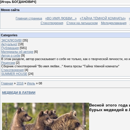
[
Игорь БОГДАНОВИЧ
]
Меню сайта
Главная страница
«ВО ИМЯ ЛЮБВИ...»
«ТАЙНА ТЁМНОЙ КОМНАТЫ»
Стихотворения
Стихи на латышском
Мелодекламация
Categories
ЭКСКЛЮЗИВ!
[35]
Актуально!
[18]
Публикация
[581]
Материалы об авторе
[6]
Автор о себе
[9]
В этом разделе, автор рассказывает о себе не только, как о творческой личности, но 
Рецензии
[2]
Сборник стихотворений "Во имя любви..." Книга прозы "Тайна тёмной комнаты"
Стихотворения
[4]
SUMMER HOUSE
[24]
Главная
»
2016
»
Июль
»
08
МЕДВЕДИ В ЛАТВИИ
Весной этого года 
бурых медведей в 