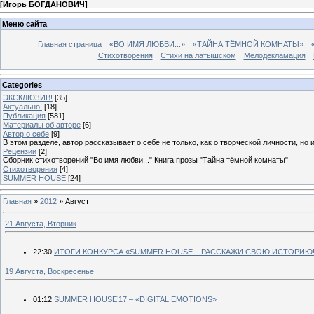
[
Игорь БОГДАНОВИЧ
]
Меню сайта
Главная страница
«ВО ИМЯ ЛЮБВИ...»
«ТАЙНА ТЁМНОЙ КОМНАТЫ»
Стихотворения
Стихи на латышском
Мелодекламация
Categories
ЭКСКЛЮЗИВ!
[35]
Актуально!
[18]
Публикация
[581]
Материалы об авторе
[6]
Автор о себе
[9]
В этом разделе, автор рассказывает о себе не только, как о творческой личности, но 
Рецензии
[2]
Сборник стихотворений "Во имя любви..." Книга прозы "Тайна тёмной комнаты"
Стихотворения
[4]
SUMMER HOUSE
[24]
Главная
»
2012
»
Август
21 Августа, Вторник
22:30
ИТОГИ КОНКУРСА «SUMMER HOUSE – РАССКАЖИ СВОЮ ИСТОРИЮ!
19 Августа, Воскресенье
01:12
SUMMER HOUSE’17 – «DIGITAL EMOTIONS»