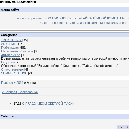
[
Игорь БОГДАНОВИЧ
]
Меню сайта
Главная страница
«ВО ИМЯ ЛЮБВИ...»
«ТАЙНА ТЁМНОЙ КОМНАТЫ»
Стихотворения
Стихи на латышском
Мелодекламация
Categories
ЭКСКЛЮЗИВ!
[35]
Актуально!
[18]
Публикация
[581]
Материалы об авторе
[6]
Автор о себе
[9]
В этом разделе, автор рассказывает о себе не только, как о творческой личности, но 
Рецензии
[2]
Сборник стихотворений "Во имя любви..." Книга прозы "Тайна тёмной комнаты"
Стихотворения
[4]
SUMMER HOUSE
[24]
Главная
»
2014
»
Апрель
20 Апреля, Воскресенье
17:19
С ПРАЗДНИКОМ СВЕТЛОЙ ПАСХИ!
Calendar
Пн
Вт