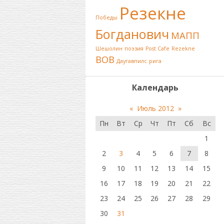
Резекне
Победы
Богданович
МАПП
Шешолин
поэзия
Post Cafe
Rezekne
ВОВ
Даугавпилс
рига
Календарь
«
Июль 2012
»
Пн
Вт
Ср
Чт
Пт
Сб
Вс
1
2
3
4
5
6
7
8
9
10
11
12
13
14
15
16
17
18
19
20
21
22
23
24
25
26
27
28
29
30
31