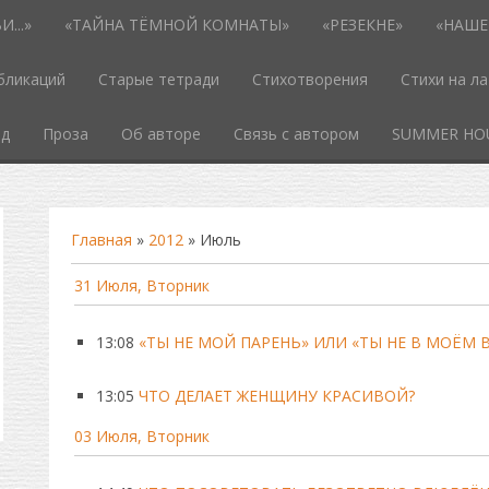
...»
«ТАЙНА ТЁМНОЙ КОМНАТЫ»
«РЕЗЕКНЕ»
«НАШЕ
бликаций
Старые тетради
Стихотворения
Стихи на л
од
Проза
Об авторе
Связь с автором
SUMMER HO
Главная
»
2012
»
Июль
31 Июля, Вторник
13:08
«ТЫ НЕ МОЙ ПАРЕНЬ» ИЛИ «ТЫ НЕ В МОЁМ В
13:05
ЧТО ДЕЛАЕТ ЖЕНЩИНУ КРАСИВОЙ?
03 Июля, Вторник