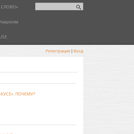
 СЛОВО»
атышском
USE
Регистрация
|
Вход
КУСЕ». ПОЧЕМУ?