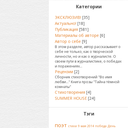
Категории
ЭКСКЛЮЗИВ!
[35]
Актуально!
[18]
Публикация
[581]
Материалы об авторе
[6]
Автор о себе
[9]
В этом разделе, автор рассказывает о
себе не только, как о творческой
личности, но и как о журналисте. О
своем пути в журналистике, о победах
и поражениях...
Рецензии
[2]
Сборник стихотворений "Во имя
любви..." Книга прозы "Тайна тёмной
комнаты"
Стихотворения
[4]
SUMMER HOUSE
[24]
Тэги
поэт
стихи
9 мая 2014
победа
День