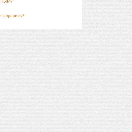
ННЫМ?
е сюрпризы?