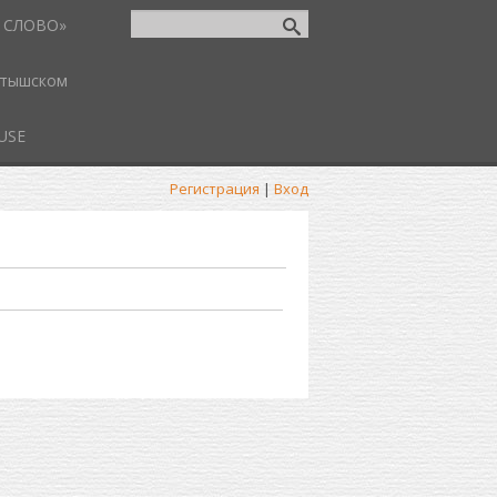
 СЛОВО»
атышском
USE
Регистрация
|
Вход