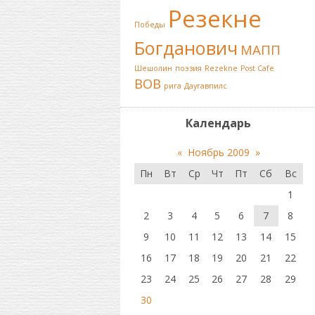
Резекне
Победы
Богданович
МАПП
Шешолин
поэзия
Rezekne
Post Cafe
ВОВ
рига
Даугавпилс
Календарь
«
Ноябрь 2009
»
Пн
Вт
Ср
Чт
Пт
Сб
Вс
1
2
3
4
5
6
7
8
9
10
11
12
13
14
15
16
17
18
19
20
21
22
23
24
25
26
27
28
29
30