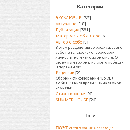
Категории
ЭКСКЛЮЗИВ!
[35]
Актуально!
[18]
Публикация
[581]
Материалы об авторе
[6]
Автор о себе
[9]
В этом разделе, автор рассказывает о
себе не только, как о творческой
личности, но и как о журналисте. О
своем пути в журналистике, о победах
и поражениях...
Рецензии
[2]
Сборник стихотворений "Во имя
любви..." Книга прозы "Тайна тёмной
комнаты"
Стихотворения
[4]
SUMMER HOUSE
[24]
Тэги
поэт
стихи
9 мая 2014
победа
День