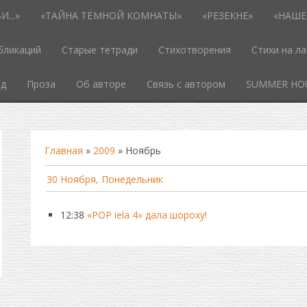
...»
«ТАЙНА ТЁМНОЙ КОМНАТЫ»
«РЕЗЕКНЕ»
«НАШЕ
бликаций
Старые тетради
Стихотворения
Стихи на л
од
Проза
Об авторе
Связь с автором
SUMMER HO
Главная
»
2009
»
Ноябрь
30 Ноября, Понедельник
12:38
«POP iela 4» дала шороху!