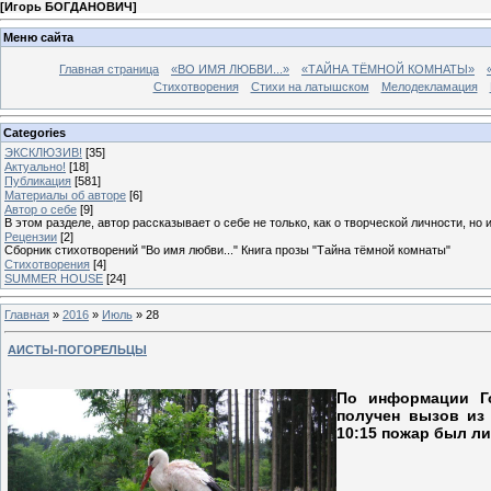
[
Игорь БОГДАНОВИЧ
]
Меню сайта
Главная страница
«ВО ИМЯ ЛЮБВИ...»
«ТАЙНА ТЁМНОЙ КОМНАТЫ»
Стихотворения
Стихи на латышском
Мелодекламация
Categories
ЭКСКЛЮЗИВ!
[35]
Актуально!
[18]
Публикация
[581]
Материалы об авторе
[6]
Автор о себе
[9]
В этом разделе, автор рассказывает о себе не только, как о творческой личности, но 
Рецензии
[2]
Сборник стихотворений "Во имя любви..." Книга прозы "Тайна тёмной комнаты"
Стихотворения
[4]
SUMMER HOUSE
[24]
Главная
»
2016
»
Июль
»
28
АИСТЫ-ПОГОРЕЛЬЦЫ
По информации Го
получен вызов из 
10:15 пожар был л