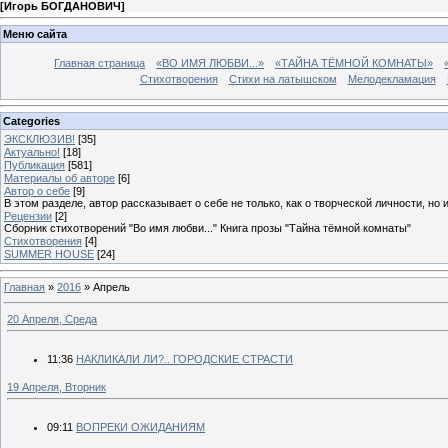
[
Игорь БОГДАНОВИЧ
]
Меню сайта
Главная страница
«ВО ИМЯ ЛЮБВИ...»
«ТАЙНА ТЁМНОЙ КОМНАТЫ»
Стихотворения
Стихи на латышском
Мелодекламация
Categories
ЭКСКЛЮЗИВ!
[35]
Актуально!
[18]
Публикация
[581]
Материалы об авторе
[6]
Автор о себе
[9]
В этом разделе, автор рассказывает о себе не только, как о творческой личности, но 
Рецензии
[2]
Сборник стихотворений "Во имя любви..." Книга прозы "Тайна тёмной комнаты"
Стихотворения
[4]
SUMMER HOUSE
[24]
Главная
»
2016
»
Апрель
20 Апреля, Среда
11:36
НАКЛИКАЛИ ЛИ?.. ГОРОДСКИЕ СТРАСТИ
19 Апреля, Вторник
09:11
ВОПРЕКИ ОЖИДАНИЯМ