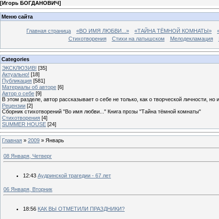
[
Игорь БОГДАНОВИЧ
]
Меню сайта
Главная страница
«ВО ИМЯ ЛЮБВИ...»
«ТАЙНА ТЁМНОЙ КОМНАТЫ»
Стихотворения
Стихи на латышском
Мелодекламация
Categories
ЭКСКЛЮЗИВ!
[35]
Актуально!
[18]
Публикация
[581]
Материалы об авторе
[6]
Автор о себе
[9]
В этом разделе, автор рассказывает о себе не только, как о творческой личности, но 
Рецензии
[2]
Сборник стихотворений "Во имя любви..." Книга прозы "Тайна тёмной комнаты"
Стихотворения
[4]
SUMMER HOUSE
[24]
Главная
»
2009
»
Январь
08 Января, Четверг
12:43
Аудринской трагедии - 67 лет
06 Января, Вторник
18:56
КАК ВЫ ОТМЕТИЛИ ПРАЗДНИКИ?