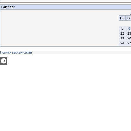
Calendar
Пн
Вт
5
6
12
13
19
20
26
27
Полная версия сайта