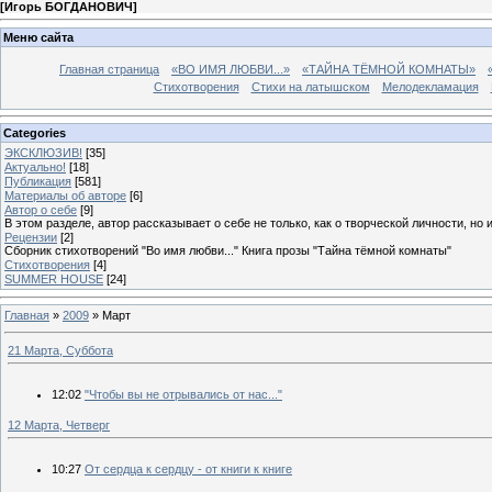
[
Игорь БОГДАНОВИЧ
]
Меню сайта
Главная страница
«ВО ИМЯ ЛЮБВИ...»
«ТАЙНА ТЁМНОЙ КОМНАТЫ»
Стихотворения
Стихи на латышском
Мелодекламация
Categories
ЭКСКЛЮЗИВ!
[35]
Актуально!
[18]
Публикация
[581]
Материалы об авторе
[6]
Автор о себе
[9]
В этом разделе, автор рассказывает о себе не только, как о творческой личности, но 
Рецензии
[2]
Сборник стихотворений "Во имя любви..." Книга прозы "Тайна тёмной комнаты"
Стихотворения
[4]
SUMMER HOUSE
[24]
Главная
»
2009
»
Март
21 Марта, Суббота
12:02
"Чтобы вы не отрывались от нас..."
12 Марта, Четверг
10:27
От сердца к сердцу - от книги к книге