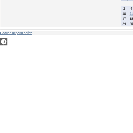
3
4
10
11
17
18
24
25
Полная версия сайта