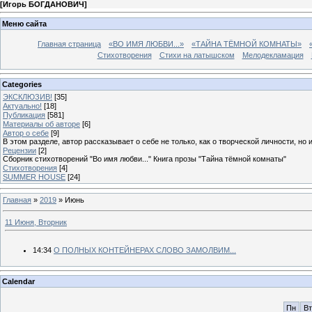
[
Игорь БОГДАНОВИЧ
]
Меню сайта
Главная страница
«ВО ИМЯ ЛЮБВИ...»
«ТАЙНА ТЁМНОЙ КОМНАТЫ»
Стихотворения
Стихи на латышском
Мелодекламация
Categories
ЭКСКЛЮЗИВ!
[35]
Актуально!
[18]
Публикация
[581]
Материалы об авторе
[6]
Автор о себе
[9]
В этом разделе, автор рассказывает о себе не только, как о творческой личности, но 
Рецензии
[2]
Сборник стихотворений "Во имя любви..." Книга прозы "Тайна тёмной комнаты"
Стихотворения
[4]
SUMMER HOUSE
[24]
Главная
»
2019
»
Июнь
11 Июня, Вторник
14:34
О ПОЛНЫХ КОНТЕЙНЕРАХ СЛОВО ЗАМОЛВИМ...
Calendar
Пн
Вт