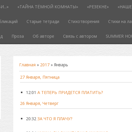
...»
«ТАЙНА ТЁМНОЙ КОМНАТЫ»
«РЕЗЕКНЕ»
«НАШЕ
бликаций
Старые тетради
Стихотворения
Стихи на л
од
Проза
Об авторе
Связь с автором
SUMMER HO
Главная
»
2017
»
Январь
27 Января, Пятница
12:01
А ТЕПЕРЬ ПРИДЕТСЯ ПЛАТИТЬ?
26 Января, Четверг
20:32
ЗА ЧТО Я ПЛАЧУ?