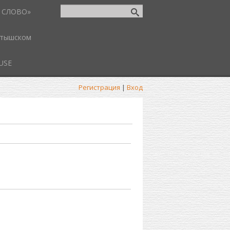
 СЛОВО»
атышском
USE
Регистрация
|
Вход