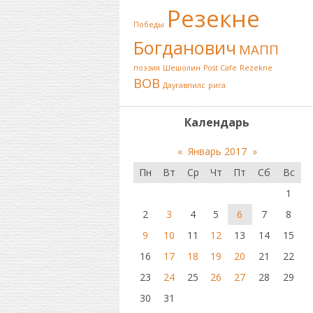
Резекне
Победы
Богданович
МАПП
поэзия
Шешолин
Post Cafe
Rezekne
ВОВ
Даугавпилс
рига
Календарь
«
Январь 2017
»
Пн
Вт
Ср
Чт
Пт
Сб
Вс
1
2
3
4
5
6
7
8
9
10
11
12
13
14
15
16
17
18
19
20
21
22
23
24
25
26
27
28
29
30
31