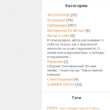
Категории
ЭКСКЛЮЗИВ!
[35]
Актуально!
[18]
Публикация
[581]
Материалы об авторе
[6]
Автор о себе
[9]
В этом разделе, автор рассказывает о
себе не только, как о творческой
личности, но и как о журналисте. О
своем пути в журналистике, о победах
и поражениях...
Рецензии
[2]
Сборник стихотворений "Во имя
любви..." Книга прозы "Тайна тёмной
комнаты"
Стихотворения
[4]
SUMMER HOUSE
[24]
Тэги
поэт
стихи
победа
9 мая 2014
День