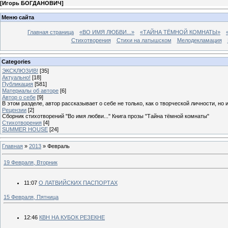
[
Игорь БОГДАНОВИЧ
]
Меню сайта
Главная страница
«ВО ИМЯ ЛЮБВИ...»
«ТАЙНА ТЁМНОЙ КОМНАТЫ»
Стихотворения
Стихи на латышском
Мелодекламация
Categories
ЭКСКЛЮЗИВ!
[35]
Актуально!
[18]
Публикация
[581]
Материалы об авторе
[6]
Автор о себе
[9]
В этом разделе, автор рассказывает о себе не только, как о творческой личности, но 
Рецензии
[2]
Сборник стихотворений "Во имя любви..." Книга прозы "Тайна тёмной комнаты"
Стихотворения
[4]
SUMMER HOUSE
[24]
Главная
»
2013
»
Февраль
19 Февраля, Вторник
11:07
О ЛАТВИЙСКИХ ПАСПОРТАХ
15 Февраля, Пятница
12:46
КВН НА КУБОК РЕЗЕКНЕ