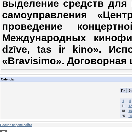
выделение средств для 
самоуправления «Цент
проведение концертн
Международных кинофи
dzīve, tas ir kino». И
«Bravisimo». Договорная ц
Calendar
Пн
Вт
4
5
11
12
18
19
25
26
Полная версия сайта