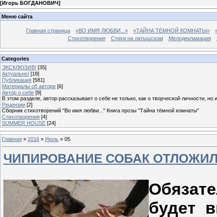
[
Игорь БОГДАНОВИЧ
]
Меню сайта
Главная страница
«ВО ИМЯ ЛЮБВИ...»
«ТАЙНА ТЁМНОЙ КОМНАТЫ»
Стихотворения
Стихи на латышском
Мелодекламация
Categories
ЭКСКЛЮЗИВ!
[35]
Актуально!
[18]
Публикация
[581]
Материалы об авторе
[6]
Автор о себе
[9]
В этом разделе, автор рассказывает о себе не только, как о творческой личности, но 
Рецензии
[2]
Сборник стихотворений "Во имя любви..." Книга прозы "Тайна тёмной комнаты"
Стихотворения
[4]
SUMMER HOUSE
[24]
Главная
»
2016
»
Июль
»
05
ЧИПИРОВАНИЕ СОБАК ОТЛОЖИ
Обязат
будет 