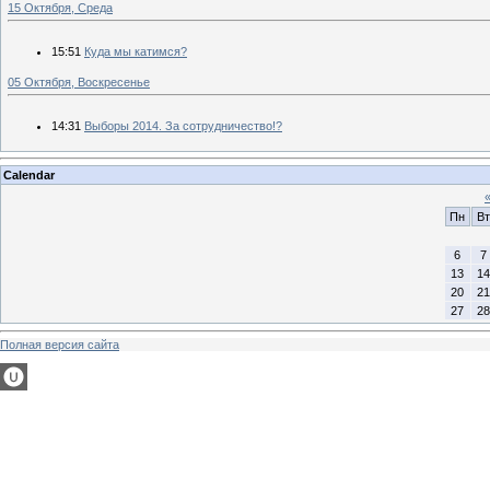
15 Октября, Среда
15:51
Куда мы катимся?
05 Октября, Воскресенье
14:31
Выборы 2014. За сотрудничество!?
Calendar
Пн
Вт
6
7
13
14
20
21
27
28
Полная версия сайта