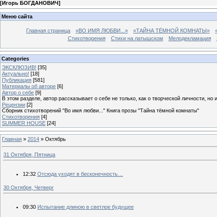
[
Игорь БОГДАНОВИЧ
]
Меню сайта
Главная страница
«ВО ИМЯ ЛЮБВИ...»
«ТАЙНА ТЁМНОЙ КОМНАТЫ»
Стихотворения
Стихи на латышском
Мелодекламация
Categories
ЭКСКЛЮЗИВ!
[35]
Актуально!
[18]
Публикация
[581]
Материалы об авторе
[6]
Автор о себе
[9]
В этом разделе, автор рассказывает о себе не только, как о творческой личности, но 
Рецензии
[2]
Сборник стихотворений "Во имя любви..." Книга прозы "Тайна тёмной комнаты"
Стихотворения
[4]
SUMMER HOUSE
[24]
Главная
»
2014
»
Октябрь
31 Октября, Пятница
12:32
Отсюда уходят в бесконечность…
30 Октября, Четверг
09:30
Испытание длиною в светлое будущее