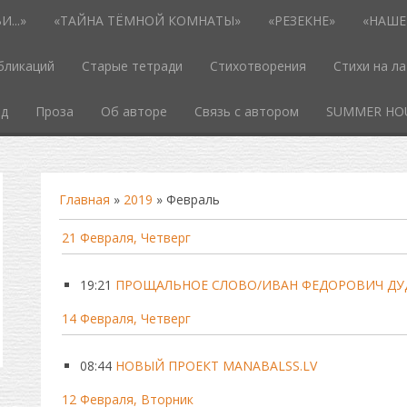
...»
«ТАЙНА ТЁМНОЙ КОМНАТЫ»
«РЕЗЕКНЕ»
«НАШЕ
бликаций
Старые тетради
Стихотворения
Стихи на л
од
Проза
Об авторе
Связь с автором
SUMMER HO
Главная
»
2019
»
Февраль
21 Февраля, Четверг
19:21
ПРОЩАЛЬНОЕ СЛОВО/ИВАН ФЕДОРОВИЧ ДУДКИН 
14 Февраля, Четверг
08:44
НОВЫЙ ПРОЕКТ MANABALSS.LV
12 Февраля, Вторник