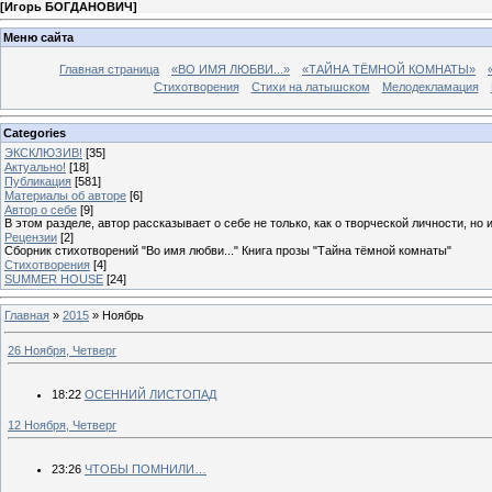
[
Игорь БОГДАНОВИЧ
]
Меню сайта
Главная страница
«ВО ИМЯ ЛЮБВИ...»
«ТАЙНА ТЁМНОЙ КОМНАТЫ»
Стихотворения
Стихи на латышском
Мелодекламация
Categories
ЭКСКЛЮЗИВ!
[35]
Актуально!
[18]
Публикация
[581]
Материалы об авторе
[6]
Автор о себе
[9]
В этом разделе, автор рассказывает о себе не только, как о творческой личности, но 
Рецензии
[2]
Сборник стихотворений "Во имя любви..." Книга прозы "Тайна тёмной комнаты"
Стихотворения
[4]
SUMMER HOUSE
[24]
Главная
»
2015
»
Ноябрь
26 Ноября, Четверг
18:22
ОСЕННИЙ ЛИСТОПАД
12 Ноября, Четверг
23:26
ЧТОБЫ ПОМНИЛИ…