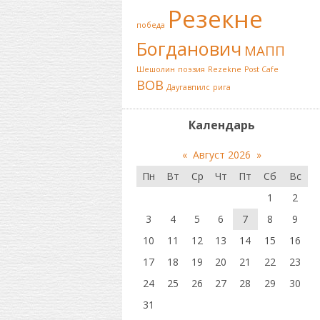
Резекне
победа
Богданович
МАПП
Шешолин
поэзия
Rezekne
Post Cafe
ВОВ
Даугавпилс
рига
Календарь
«
Август 2026
»
Пн
Вт
Ср
Чт
Пт
Сб
Вс
1
2
3
4
5
6
7
8
9
10
11
12
13
14
15
16
17
18
19
20
21
22
23
24
25
26
27
28
29
30
31