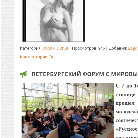
Категория:
ЭКСКЛЮЗИВ!
| Просмотров: 946 | Добавил:
Bogd
Комментарии (0)
ПЕТЕРБУРГСКИЙ ФОРУМ С МИРОВ
С 7 по 1
столиц
прошел
молодёж
соотече
«Русско
реализо