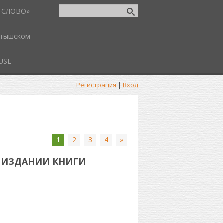
 СЛОВО»
атышском
USE
Регистрация
|
Вход
1
2
3
4
»
 ИЗДАНИИ КНИГИ