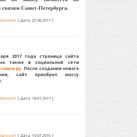
 связям Санкт-Петербурга.
danovich
| Дата:
25.06.2017
|
варя 2017 года страница сайта
на также в социальной сети
сники.ру
. После создания нового
ения, сайт приобрел массу
.
danovich
| Дата:
18.01.2017
|
danovich
| Дата:
19.07.2015
|