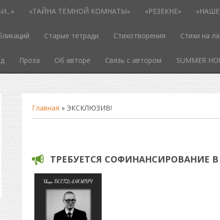
...»
«ТАЙНА ТЁМНОЙ КОМНАТЫ»
«РЕЗЕКНЕ»
«НАШЕ
бликаций
Старые тетради
Стихотворения
Стихи на л
од
Проза
Об авторе
Связь с автором
SUMMER HO
Главная
»
ЭКСКЛЮЗИВ!
ТРЕБУЕТСЯ СОФИНАНСИРОВАНИЕ В