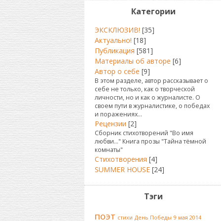
Категории
ЭКСКЛЮЗИВ!
[35]
Актуально!
[18]
Публикация
[581]
Материалы об авторе
[6]
Автор о себе
[9]
В этом разделе, автор рассказывает о
себе не только, как о творческой
личности, но и как о журналисте. О
своем пути в журналистике, о победах
и поражениях...
Рецензии
[2]
Сборник стихотворений "Во имя
любви..." Книга прозы "Тайна тёмной
комнаты"
Стихотворения
[4]
SUMMER HOUSE
[24]
Тэги
поэт
стихи
День Победы
9 мая 2014