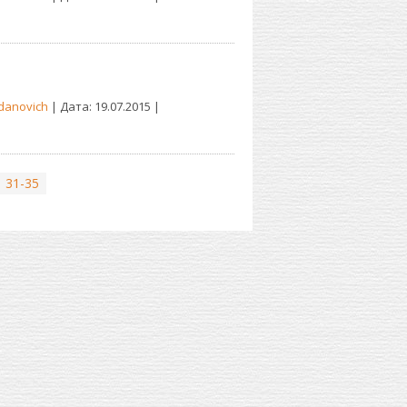
danovich
| Дата:
19.07.2015
|
31-35