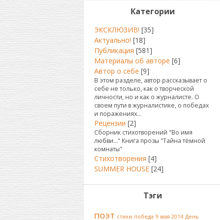
Категории
ЭКСКЛЮЗИВ!
[35]
Актуально!
[18]
Публикация
[581]
Материалы об авторе
[6]
Автор о себе
[9]
В этом разделе, автор рассказывает о
себе не только, как о творческой
личности, но и как о журналисте. О
своем пути в журналистике, о победах
и поражениях...
Рецензии
[2]
Сборник стихотворений "Во имя
любви..." Книга прозы "Тайна тёмной
комнаты"
Стихотворения
[4]
SUMMER HOUSE
[24]
Тэги
поэт
стихи
победа
9 мая 2014
День