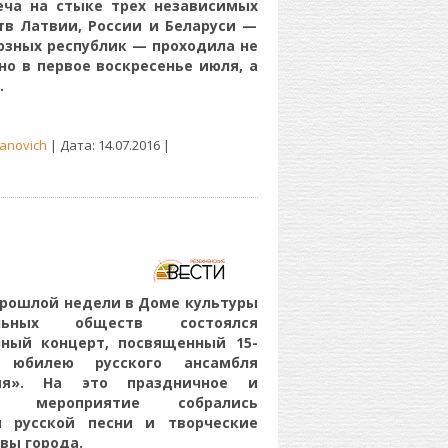
еча на стыке трех независимых
тв Латвии, России и Беларуси —
юзных республик — проходила не
но в первое воскресенье июля, а
.
anovich
| Дата:
14.07.2016
|
прошлой недели в Доме культуры
альных обществ состоялся
чный концерт, посвященный 15-
 юбилею русского ансамбля
ия». На это праздничное и
ое мероприятие собрались
и русской песни и творческие
вы города.