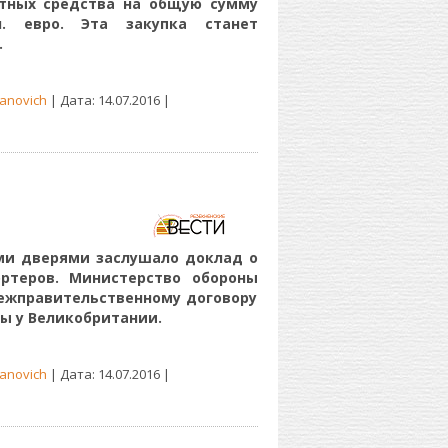
ртных средства на общую сумму
н. евро. Эта закупка станет
.
anovich
| Дата:
14.07.2016
|
ми дверями заслушало доклад о
ортеров. Министерство обороны
межправительственному договору
ы у Великобритании.
anovich
| Дата:
14.07.2016
|