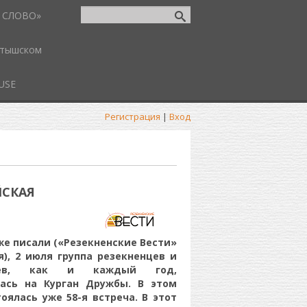
 СЛОВО»
атышском
USE
Регистрация
|
Вход
ЙСКАЯ
же писали («Резекненские Вести»
я), 2 июля группа резекненцев и
цев, как и каждый год,
лась на Курган Дружбы. В этом
тоялась уже 58-я встреча. В этот