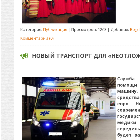
Категория:
Публикация
| Просмотров: 1263 | Добавил:
Bogd
Комментарии (0)
НОВЫЙ ТРАНСПОРТ ДЛЯ «НЕОТЛО
Служба
помощи
машину.
средства
евро. 
совреме
государст
медики 
середин
будет з