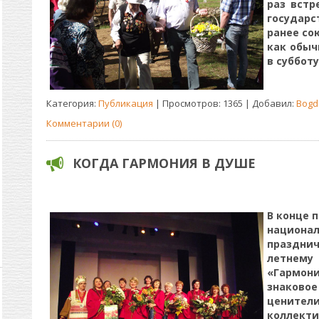
раз встр
государс
ранее со
как обыч
в субботу
Категория:
Публикация
| Просмотров: 1365 | Добавил:
Bogd
Комментарии (0)
КОГДА ГАРМОНИЯ В ДУШЕ
В конце 
национ
праздни
летнему
«Гармон
знаков
ценител
коллекти