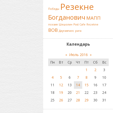
Резекне
Победы
Богданович
МАПП
поэзия
Шешолин
Post Cafe
Rezekne
ВОВ
Даугавпилс
рига
Календарь
«
Июль 2016
»
Пн
Вт
Ср
Чт
Пт
Сб
Вс
1
2
3
4
5
6
7
8
9
10
11
12
13
14
15
16
17
18
19
20
21
22
23
24
25
26
27
28
29
30
31