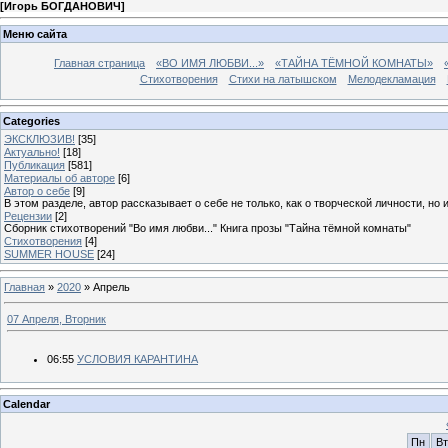
[
Игорь БОГДАНОВИЧ
]
Меню сайта
Главная страница
«ВО ИМЯ ЛЮБВИ...»
«ТАЙНА ТЁМНОЙ КОМНАТЫ»
Стихотворения
Стихи на латышском
Мелодекламация
Categories
ЭКСКЛЮЗИВ!
[35]
Актуально!
[18]
Публикация
[581]
Материалы об авторе
[6]
Автор о себе
[9]
В этом разделе, автор рассказывает о себе не только, как о творческой личности, но 
Рецензии
[2]
Сборник стихотворений "Во имя любви..." Книга прозы "Тайна тёмной комнаты"
Стихотворения
[4]
SUMMER HOUSE
[24]
Главная
»
2020
»
Апрель
07 Апреля, Вторник
06:55
УСЛОВИЯ КАРАНТИНА
Calendar
Пн
Вт