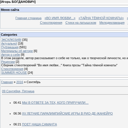
[
Игорь БОГДАНОВИЧ
]
Меню сайта
Главная страница
«ВО ИМЯ ЛЮБВИ...»
«ТАЙНА ТЁМНОЙ КОМНАТЫ»
Стихотворения
Стихи на латышском
Мелодекламация
Categories
ЭКСКЛЮЗИВ!
[35]
Актуально!
[18]
Публикация
[581]
Материалы об авторе
[6]
Автор о себе
[9]
В этом разделе, автор рассказывает о себе не только, как о творческой личности, но 
Рецензии
[2]
Сборник стихотворений "Во имя любви..." Книга прозы "Тайна тёмной комнаты"
Стихотворения
[4]
SUMMER HOUSE
[24]
Главная
»
2016
»
Сентябрь
09 Сентября, Пятница
06:41
МЫ В ОТВЕТЕ ЗА ТЕХ, КОГО ПРИРУЧИЛИ…
06:36
XV ЛЕТНИЕ ПАРАЛИМПИЙСКИЕ ИГРЫ В РИО-ДЕ-ЖАНЕЙРО
06:21
ПОЕТ НАША САМАНТА