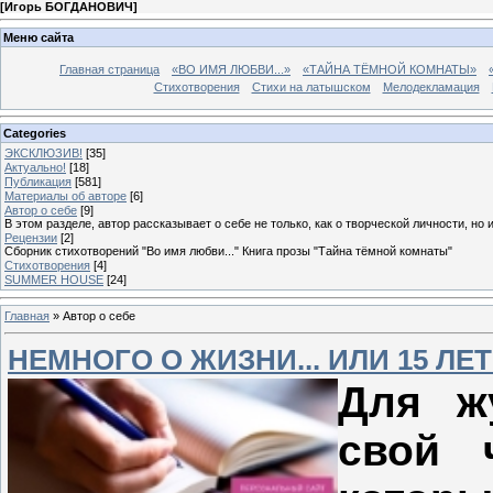
[
Игорь БОГДАНОВИЧ
]
Меню сайта
Главная страница
«ВО ИМЯ ЛЮБВИ...»
«ТАЙНА ТЁМНОЙ КОМНАТЫ»
Стихотворения
Стихи на латышском
Мелодекламация
Categories
ЭКСКЛЮЗИВ!
[35]
Актуально!
[18]
Публикация
[581]
Материалы об авторе
[6]
Автор о себе
[9]
В этом разделе, автор рассказывает о себе не только, как о творческой личности, но 
Рецензии
[2]
Сборник стихотворений "Во имя любви..." Книга прозы "Тайна тёмной комнаты"
Стихотворения
[4]
SUMMER HOUSE
[24]
Главная
»
Автор о себе
НЕМНОГО О ЖИЗНИ... ИЛИ 15 ЛЕ
Для ж
свой 