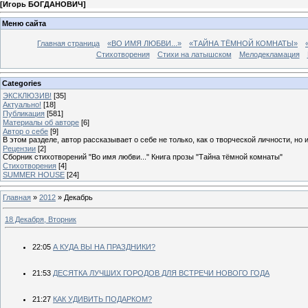
[
Игорь БОГДАНОВИЧ
]
Меню сайта
Главная страница
«ВО ИМЯ ЛЮБВИ...»
«ТАЙНА ТЁМНОЙ КОМНАТЫ»
Стихотворения
Стихи на латышском
Мелодекламация
Categories
ЭКСКЛЮЗИВ!
[35]
Актуально!
[18]
Публикация
[581]
Материалы об авторе
[6]
Автор о себе
[9]
В этом разделе, автор рассказывает о себе не только, как о творческой личности, но 
Рецензии
[2]
Сборник стихотворений "Во имя любви..." Книга прозы "Тайна тёмной комнаты"
Стихотворения
[4]
SUMMER HOUSE
[24]
Главная
»
2012
»
Декабрь
18 Декабря, Вторник
22:05
А КУДА ВЫ НА ПРАЗДНИКИ?
21:53
ДЕСЯТКА ЛУЧШИХ ГОРОДОВ ДЛЯ ВСТРЕЧИ НОВОГО ГОДА
21:27
КАК УДИВИТЬ ПОДАРКОМ?