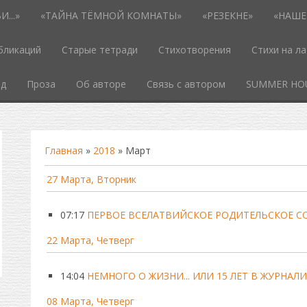
...»
«ТАЙНА ТЁМНОЙ КОМНАТЫ»
«РЕЗЕКНЕ»
«НАШЕ
бликаций
Старые тетради
Стихотворения
Стихи на л
од
Проза
Об авторе
Связь с автором
SUMMER HO
Главная
»
2018
»
Март
27 Марта, Вторник
07:17
ПЕРВОЕ ВСЕЛАТВИЙСКОЕ РОДИТЕЛЬСКОЕ С
22 Марта, Четверг
14:04
НЕМНОГО О ЖИЗНИ... ИЛИ 15 ЛЕТ В ЖУРНАЛ
08 Марта, Четверг