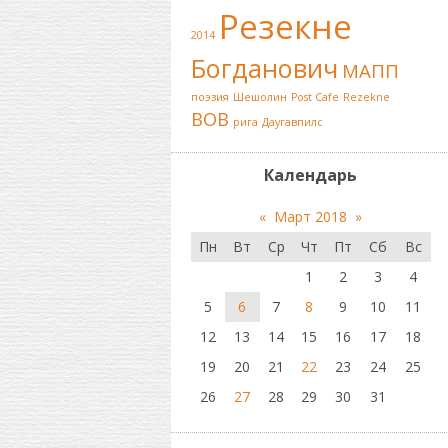
Резекне
2014
Богданович
МАПП
поэзия
Шешолин
Post Cafe
Rezekne
ВОВ
рига
Даугавпилс
Календарь
«
Март 2018
»
Пн
Вт
Ср
Чт
Пт
Сб
Вс
1
2
3
4
5
6
7
8
9
10
11
12
13
14
15
16
17
18
19
20
21
22
23
24
25
26
27
28
29
30
31