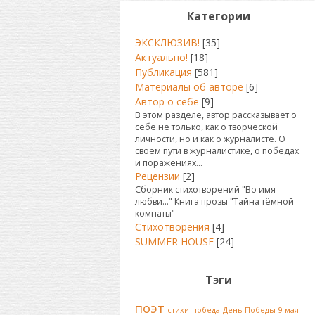
Категории
ЭКСКЛЮЗИВ!
[35]
Актуально!
[18]
Публикация
[581]
Материалы об авторе
[6]
Автор о себе
[9]
В этом разделе, автор рассказывает о
себе не только, как о творческой
личности, но и как о журналисте. О
своем пути в журналистике, о победах
и поражениях...
Рецензии
[2]
Сборник стихотворений "Во имя
любви..." Книга прозы "Тайна тёмной
комнаты"
Стихотворения
[4]
SUMMER HOUSE
[24]
Тэги
поэт
стихи
победа
День Победы
9 мая