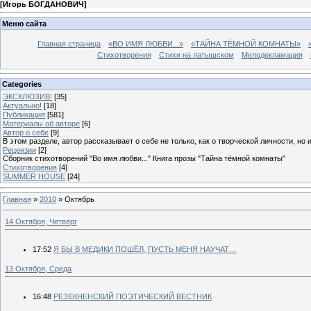
[
Игорь БОГДАНОВИЧ
]
Меню сайта
Главная страница
«ВО ИМЯ ЛЮБВИ...»
«ТАЙНА ТЁМНОЙ КОМНАТЫ»
Стихотворения
Стихи на латышском
Мелодекламация
Categories
ЭКСКЛЮЗИВ!
[35]
Актуально!
[18]
Публикация
[581]
Материалы об авторе
[6]
Автор о себе
[9]
В этом разделе, автор рассказывает о себе не только, как о творческой личности, но 
Рецензии
[2]
Сборник стихотворений "Во имя любви..." Книга прозы "Тайна тёмной комнаты"
Стихотворения
[4]
SUMMER HOUSE
[24]
Главная
»
2010
»
Октябрь
14 Октября, Четверг
17:52
Я БЫ В МЕДИКИ ПОШЁЛ, ПУСТЬ МЕНЯ НАУЧАТ…
13 Октября, Среда
16:48
РЕЗЕКНЕНСКИЙ ПОЭТИЧЕСКИЙ ВЕСТНИК