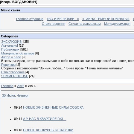
[
Игорь БОГДАНОВИЧ
]
Меню сайта
Главная страница
«ВО ИМЯ ЛЮБВИ...»
«ТАЙНА ТЁМНОЙ КОМНАТЫ»
Стихотворения
Стихи на латышском
Мелодекламация
Categories
ЭКСКЛЮЗИВ!
[35]
Актуально!
[18]
Публикация
[581]
Материалы об авторе
[6]
Автор о себе
[9]
В этом разделе, автор рассказывает о себе не только, как о творческой личности, но 
Рецензии
[2]
Сборник стихотворений "Во имя любви..." Книга прозы "Тайна тёмной комнаты"
Стихотворения
[4]
SUMMER HOUSE
[24]
Главная
»
2016
»
Июнь
30 Июня, Четверг
09:24
НОВЫЕ ЖИЗНЕННЫЕ СИЛЫ СОБОРА
09:14
А У НАС В КВАРТИРЕ ГАЗ…
09:10
НОВЫЕ КОНКУРСЫ И ЗАКУПКИ