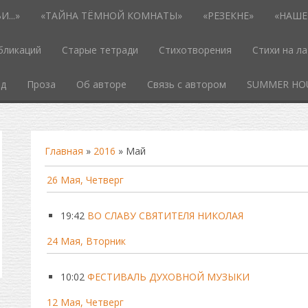
...»
«ТАЙНА ТЁМНОЙ КОМНАТЫ»
«РЕЗЕКНЕ»
«НАШЕ
бликаций
Старые тетради
Стихотворения
Стихи на л
од
Проза
Об авторе
Связь с автором
SUMMER HO
Главная
»
2016
»
Май
26 Мая, Четверг
19:42
ВО СЛАВУ СВЯТИТЕЛЯ НИКОЛАЯ
24 Мая, Вторник
10:02
ФЕСТИВАЛЬ ДУХОВНОЙ МУЗЫКИ
12 Мая, Четверг