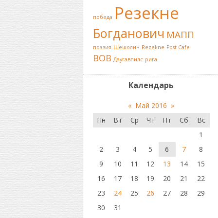
Резекне
победа
Богданович
МАПП
поэзия
Шешолин
Rezekne
Post Cafe
ВОВ
Даугавпилс
рига
Календарь
«
Май 2016
»
Пн
Вт
Ср
Чт
Пт
Сб
Вс
1
2
3
4
5
6
7
8
9
10
11
12
13
14
15
16
17
18
19
20
21
22
23
24
25
26
27
28
29
30
31