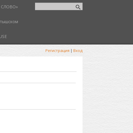
 СЛОВО»
атышском
USE
Регистрация
|
Вход