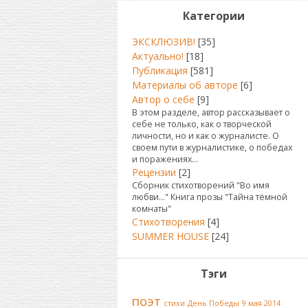
Категории
ЭКСКЛЮЗИВ!
[35]
Актуально!
[18]
Публикация
[581]
Материалы об авторе
[6]
Автор о себе
[9]
В этом разделе, автор рассказывает о
себе не только, как о творческой
личности, но и как о журналисте. О
своем пути в журналистике, о победах
и поражениях...
Рецензии
[2]
Сборник стихотворений "Во имя
любви..." Книга прозы "Тайна тёмной
комнаты"
Стихотворения
[4]
SUMMER HOUSE
[24]
Тэги
поэт
стихи
День Победы
9 мая 2014