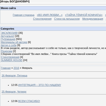
[
Игорь БОГДАНОВИЧ
]
Меню сайта
Главная страница
«ВО ИМЯ ЛЮБВИ...»
«ТАЙНА ТЁМНОЙ КОМНАТЫ»
Стихотворения
Стихи на латышском
Мелодекламация
Categories
ЭКСКЛЮЗИВ!
[35]
Актуально!
[18]
Публикация
[581]
Материалы об авторе
[6]
Автор о себе
[9]
В этом разделе, автор рассказывает о себе не только, как о творческой личности, но 
Рецензии
[2]
Сборник стихотворений "Во имя любви..." Книга прозы "Тайна тёмной комнаты"
Стихотворения
[4]
SUMMER HOUSE
[24]
Главная
»
2016
»
Февраль
26 Февраля, Пятница
12:05
ИНТЕГРАЦИЯ – ЭТО ПО-НАШЕМУ
25 Февраля, Четверг
12:06
ВСЕМ СПАСИБО!