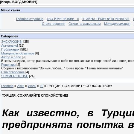
[
Игорь БОГДАНОВИЧ
]
Меню сайта
Главная страница
«ВО ИМЯ ЛЮБВИ...»
«ТАЙНА ТЁМНОЙ КОМНАТЫ»
Стихотворения
Стихи на латышском
Мелодекламация
Categories
ЭКСКЛЮЗИВ!
[35]
Актуально!
[18]
Публикация
[581]
Материалы об авторе
[6]
Автор о себе
[9]
В этом разделе, автор рассказывает о себе не только, как о творческой личности, но 
Рецензии
[2]
Сборник стихотворений "Во имя любви..." Книга прозы "Тайна тёмной комнаты"
Стихотворения
[4]
SUMMER HOUSE
[24]
Главная
»
2016
»
Июль
»
19
» ТУРЦИЯ. СОХРАНЯЙТЕ СПОКОЙСТВИЕ!
ТУРЦИЯ. СОХРАНЯЙТЕ СПОКОЙСТВИЕ!
Как известно, в Турц
предпринята попытка в