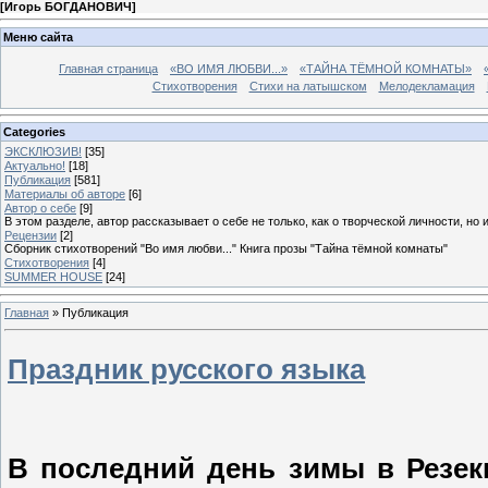
[
Игорь БОГДАНОВИЧ
]
Меню сайта
Главная страница
«ВО ИМЯ ЛЮБВИ...»
«ТАЙНА ТЁМНОЙ КОМНАТЫ»
Стихотворения
Стихи на латышском
Мелодекламация
Categories
ЭКСКЛЮЗИВ!
[35]
Актуально!
[18]
Публикация
[581]
Материалы об авторе
[6]
Автор о себе
[9]
В этом разделе, автор рассказывает о себе не только, как о творческой личности, но 
Рецензии
[2]
Сборник стихотворений "Во имя любви..." Книга прозы "Тайна тёмной комнаты"
Стихотворения
[4]
SUMMER HOUSE
[24]
Главная
»
Публикация
Праздник русского языка
В последний день зимы в Резек