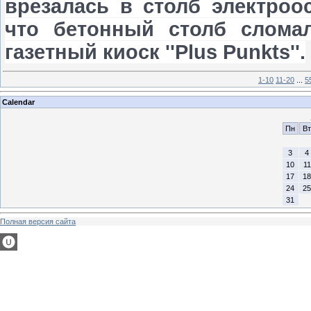
врезалась в столб электроо
что бетонный столб слома
газетный киоск ''Plus Punkts''.
1-10
11-20
...
5
Calendar
Пн
Вт
3
4
10
11
17
18
24
25
31
Полная версия сайта