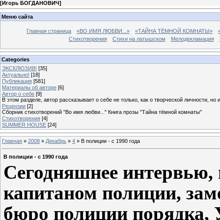
[
Игорь БОГДАНОВИЧ
]
Меню сайта
Главная страница
«ВО ИМЯ ЛЮБВИ...»
«ТАЙНА ТЁМНОЙ КОМНАТЫ»
Стихотворения
Стихи на латышском
Мелодекламация
Categories
ЭКСКЛЮЗИВ!
[35]
Актуально!
[18]
Публикация
[581]
Материалы об авторе
[6]
Автор о себе
[9]
В этом разделе, автор рассказывает о себе не только, как о творческой личности, но 
Рецензии
[2]
Сборник стихотворений "Во имя любви..." Книга прозы "Тайна тёмной комнаты"
Стихотворения
[4]
SUMMER HOUSE
[24]
Главная
»
2008
»
Декабрь
»
4
» В полиции - с 1990 года
В полиции - с 1990 года
Сегодняшнее интервью, 
капитаном полиции, зам
бюро полиции порядка, 