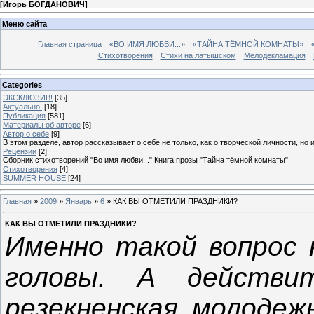
[
Игорь БОГДАНОВИЧ
]
Меню сайта
Главная страница
«ВО ИМЯ ЛЮБВИ...»
«ТАЙНА ТЁМНОЙ КОМНАТЫ»
Стихотворения
Стихи на латышском
Мелодекламация
Categories
ЭКСКЛЮЗИВ!
[35]
Актуально!
[18]
Публикация
[581]
Материалы об авторе
[6]
Автор о себе
[9]
В этом разделе, автор рассказывает о себе не только, как о творческой личности, но 
Рецензии
[2]
Сборник стихотворений "Во имя любви..." Книга прозы "Тайна тёмной комнаты"
Стихотворения
[4]
SUMMER HOUSE
[24]
Главная
»
2009
»
Январь
»
6
» КАК ВЫ ОТМЕТИЛИ ПРАЗДНИКИ?
КАК ВЫ ОТМЕТИЛИ ПРАЗДНИКИ?
Именно такой вопрос 
головы.
А
действит
резекненская молодеж