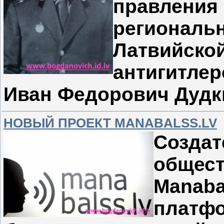
правле
региона
Латвийск
антигитле
Иван Федорович Дудк
НОВЫЙ ПРОЕКТ MANABALSS.LV
Созд
обще
Manab
пла