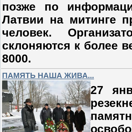
позже по информаци
Латвии на митинге п
человек. Организа
склоняются к более в
8000.
ПАМЯТЬ НАША ЖИВА...
27 янв
резе
пам
освоб