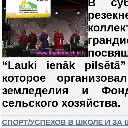
В суб
резе
колле
гранд
посвя
“Lauki ienāk pilsētā
которое организова
земледелия и Фонд
сельского хозяйства.
СПОРТ/УСПЕХОВ В ШКОЛЕ И ЗА