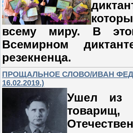
дикта
которы
всему миру. В это
Всемирном диктан
резекненца.
ПРОЩАЛЬНОЕ СЛОВО/ИВАН ФЕДОР
16.02.2019.)
Ушел из 
товарищ
Отечестве