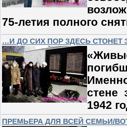
возлож
75-летия полного сня
…И ДО СИХ ПОР ЗДЕСЬ СТОНЕТ
«Живы
погиб
Именн
стене 
1942 г
ПРЕМЬЕРА ДЛЯ ВСЕЙ СЕМЬИ/ВОТ