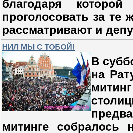
благодаря которой
проголосовать за те 
рассматривают и депу
НИЛ МЫ С ТОБОЙ!
В субб
на Рат
мити
столи
предв
митинге собралось н