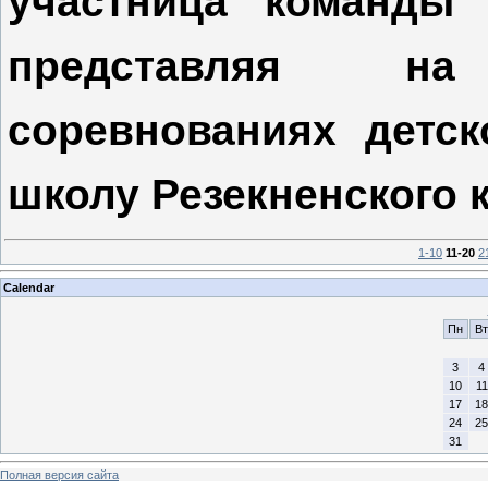
участница команды
представляя н
соревнованиях детс
школу Резекненского к
1-10
11-20
2
Calendar
Пн
Вт
3
4
10
11
17
18
24
25
31
Полная версия сайта