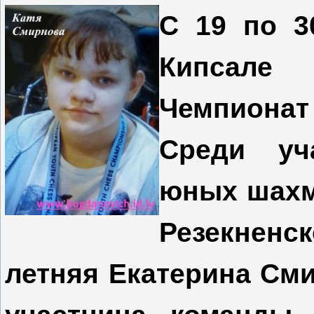
С 19 по 3
Кипсале
Чемпиона
Среди уч
юных шахм
Резекненск
летняя Екатерина Сми