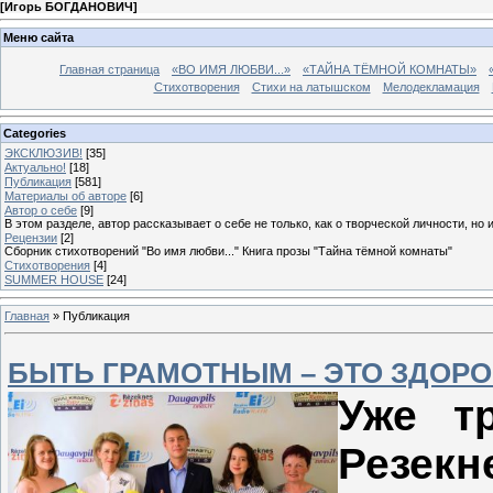
[
Игорь БОГДАНОВИЧ
]
Меню сайта
Главная страница
«ВО ИМЯ ЛЮБВИ...»
«ТАЙНА ТЁМНОЙ КОМНАТЫ»
Стихотворения
Стихи на латышском
Мелодекламация
Categories
ЭКСКЛЮЗИВ!
[35]
Актуально!
[18]
Публикация
[581]
Материалы об авторе
[6]
Автор о себе
[9]
В этом разделе, автор рассказывает о себе не только, как о творческой личности, но 
Рецензии
[2]
Сборник стихотворений "Во имя любви..." Книга прозы "Тайна тёмной комнаты"
Стихотворения
[4]
SUMMER HOUSE
[24]
Главная
»
Публикация
БЫТЬ ГРАМОТНЫМ – ЭТО ЗДОРО
Уже т
Резек