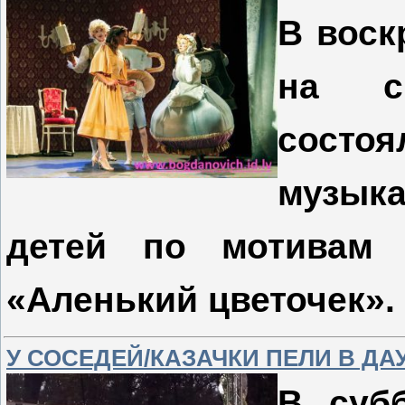
В воск
на с
сост
музык
детей по мотивам 
«Аленький цветочек».
У СОСЕДЕЙ/КАЗАЧКИ ПЕЛИ В Д
В субб