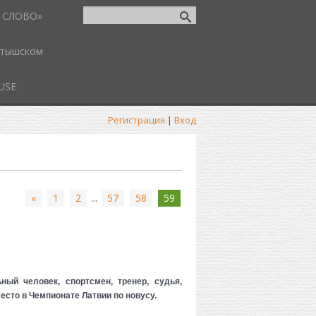
 СЛОВО»
атышском
USE
Регистрация
|
Вход
«
1
2
...
57
58
59
ный человек, спортсмен, тренер, судья,
есто в Чемпионате Латвии по новусу.