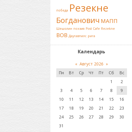
Резекне
победа
Богданович
МАПП
Шешолин
поэзия
Post Cafe
Rezekne
ВОВ
Даугавпилс
рига
Календарь
«
Август 2026
»
Пн
Вт
Ср
Чт
Пт
Сб
Вс
1
2
3
4
5
6
7
8
9
10
11
12
13
14
15
16
17
18
19
20
21
22
23
24
25
26
27
28
29
30
31