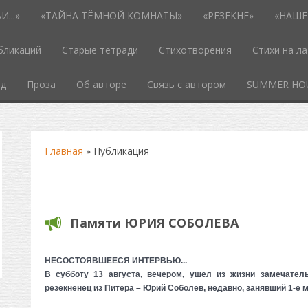
...»
«ТАЙНА ТЁМНОЙ КОМНАТЫ»
«РЕЗЕКНЕ»
«НАШЕ
бликаций
Старые тетради
Стихотворения
Стихи на л
од
Проза
Об авторе
Связь с автором
SUMMER HO
Главная
»
Публикация
Памяти ЮРИЯ СОБОЛЕВА
НЕСОСТОЯВШЕЕСЯ ИНТЕРВЬЮ...
В субботу 13 августа, вечером, ушел из жизни замечатель
резекненец из Питера – Юрий Соболев, недавно, занявший 1-е м