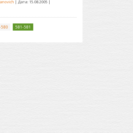
anovich
| Дата:
15.08.2005
|
-580
581-581