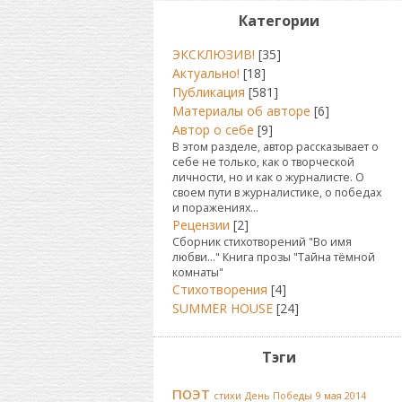
Категории
ЭКСКЛЮЗИВ!
[35]
Актуально!
[18]
Публикация
[581]
Материалы об авторе
[6]
Автор о себе
[9]
В этом разделе, автор рассказывает о
себе не только, как о творческой
личности, но и как о журналисте. О
своем пути в журналистике, о победах
и поражениях...
Рецензии
[2]
Сборник стихотворений "Во имя
любви..." Книга прозы "Тайна тёмной
комнаты"
Стихотворения
[4]
SUMMER HOUSE
[24]
Тэги
поэт
стихи
День Победы
9 мая 2014