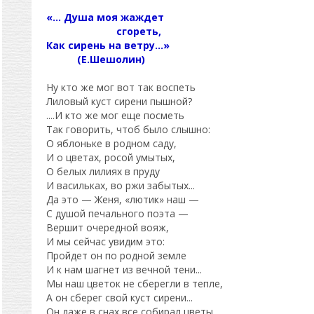
«... Душа моя жаждет
сгореть,
Как сирень на ветру...»
(Е.Шешолин)
Ну кто же мог вот так воспеть
Лиловый куст сирени пышной?
....И кто же мог еще посметь
Так говорить, чтоб было слышно:
О яблоньке в родном саду,
И о цветах, росой умытых,
О белых лилиях в пруду
И васильках, во ржи забытых...
Да это — Женя, «лютик» наш —
С душой печального поэта —
Вершит очередной вояж,
И мы сейчас увидим это:
Пройдет он по родной земле
И к нам шагнет из вечной тени...
Мы наш цветок не сберегли в тепле,
А он сберег свой куст сирени...
Он даже в снах все собирал цветы