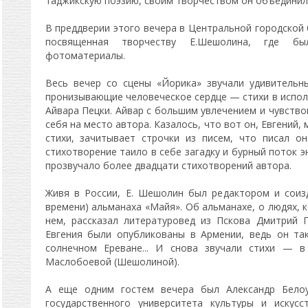
таджикскую поэзию, своим творчеством он объединил 
В преддверии этого вечера в Центральной городской
посвященная творчеству Е.Шешолина, где бы
фотоматериалы.
Весь вечер со сцены «Йорика» звучали удивительн
пронизывающие человеческое сердце — стихи в испол
Айвара Пецки. Айвар с большим увлечением и чувство
себя на место автора. Казалось, что вот он, Евгений,
стихи, зачитывает строчки из писем, что писал о
стихотворение таило в себе загадку и бурный поток э
прозвучало более двадцати стихотворений автора.
Живя в России, Е. Шешолин был редактором и соиз
времени) альманаха «Майя». Об альманахе, о людях, 
нем, рассказал литературовед из Пскова Дмитрий 
Евгения были опубликованы в Армении, ведь он та
солнечном Ереване... И снова звучали стихи — в
Маслобоевой (Шешолиной).
А еще одним гостем вечера был Александр Белоус
государственного университета культуры и искус