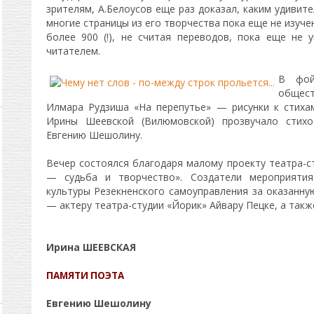
зрителям, А.Белоусов еще раз доказал, каким удивит
многие страницы из его творчества пока еще не изучен
более 900 (!), не считая переводов, пока еще не 
читателем.
В фой
общест
Илмара Рудзиша «На перепутье» — рисунки к стиха
Ирины Шеевской (Вилюмовской) прозвучало стихо
Евгению Шешолину.
Вечер состоялся благодаря малому проекту театра-
— судьба и творчество». Создатели мероприятия
культуры Резекненского самоуправления за оказанну
— актеру театра-студии «Йорик» Айвару Пецке, а так
Ирина ШЕЕВСКАЯ
ПАМЯТИ ПОЭТА
Евгению Шешолину