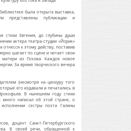
культуру Востока и Запада.
 библиотеке была открыта выставка,
ли представлены публикации и
ые стихи Евгения, до глубины души
нении актера театра-студии «Йорик»
м отнесся к этому действу, поставив
 мерно шагает по сцене и читает свои
н матери из Пскова. Каждое новое
нергии. За время творческого вечера
дателем (несмотря на цензуру того
которые его издавали и печатались в
Прокофьев. В нынешнем году стихи
к много написал об этой стране, о
 исполнении сестры поэта Галины
ов, доцент Санкт-Петербургского
ства. В своей речи, обращенной к