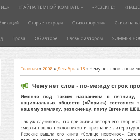
...»
«ТАЙНА ТЁМНОЙ КОМНАТЫ»
«РЕЗЕКНЕ»
«НАШЕ
бликаций
Старые тетради
Стихотворения
Стихи на л
од
Проза
Об авторе
Связь с автором
SUMMER HO
Главная
»
2008
»
Декабрь
»
13
» Чему нет слов - по-меж
Чему нет слов - по-между строк про
Именно под таким названием в пятницу, 
национальных обществ («Йорик») состоялся 
нашему земляку, резекненцу, поэту Евгению ШЕ
Так уж случилось, что при жизни автора его творчес
смерти нашло поклонников и признание литературов
Резекне вышла его книга «Солнце невечное». Евген