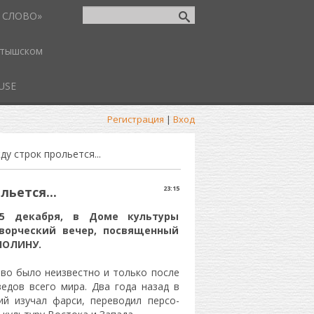
 СЛОВО»
атышском
USE
Регистрация
|
Вход
ду строк прольется...
льется...
23:15
5 декабря, в Доме культуры
творческий вечер, посвященный
ШОЛИНУ.
тво было неизвестно и только после
едов всего мира. Два года назад в
ий изучал фарси, переводил персо-