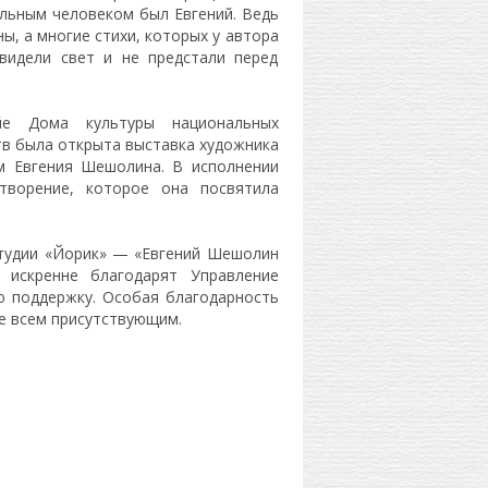
ельным человеком был Евгений. Ведь
ы, а многие стихи, которых у автора
увидели свет и не предстали перед
е Дома культуры национальных
в была открыта выставка художника
м Евгения Шешолина. В исполнении
творение, которое она посвятила
студии «Йорик» — «Евгений Шешолин
 искренне благодарят Управление
ю поддержку. Особая благодарность
же всем присутствующим.