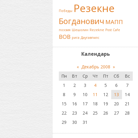
Резекне
Победы
Богданович
МАПП
поэзия
Шешолин
Rezekne
Post Cafe
ВОВ
рига
Даугавпилс
Календарь
«
Декабрь 2008
»
Пн
Вт
Ср
Чт
Пт
Сб
Вс
1
2
3
4
5
6
7
8
9
10
11
12
13
14
15
16
17
18
19
20
21
22
23
24
25
26
27
28
29
30
31