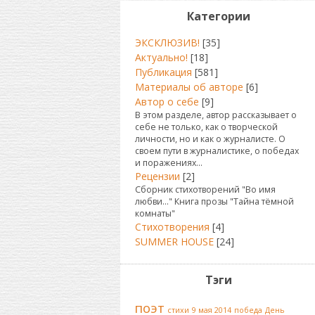
Категории
ЭКСКЛЮЗИВ!
[35]
Актуально!
[18]
Публикация
[581]
Материалы об авторе
[6]
Автор о себе
[9]
В этом разделе, автор рассказывает о
себе не только, как о творческой
личности, но и как о журналисте. О
своем пути в журналистике, о победах
и поражениях...
Рецензии
[2]
Сборник стихотворений "Во имя
любви..." Книга прозы "Тайна тёмной
комнаты"
Стихотворения
[4]
SUMMER HOUSE
[24]
Тэги
поэт
стихи
9 мая 2014
победа
День