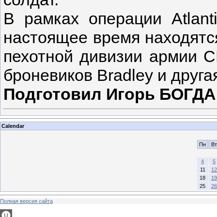
В рамках операции Atlant
настоящее время находятс
пехотной дивизии армии С
броневиков Bradley и друга
Подготовил Игорь БОГ
Calendar
Пн
Вт
4
5
11
12
18
19
25
26
Полная версия сайта