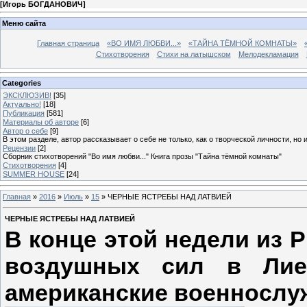
[
Игорь БОГДАНОВИЧ
]
Меню сайта
Главная страница
«ВО ИМЯ ЛЮБВИ...»
«ТАЙНА ТЁМНОЙ КОМНАТЫ»
Стихотворения
Стихи на латышском
Мелодекламация
Categories
ЭКСКЛЮЗИВ!
[35]
Актуально!
[18]
Публикация
[581]
Материалы об авторе
[6]
Автор о себе
[9]
В этом разделе, автор рассказывает о себе не только, как о творческой личности, но 
Рецензии
[2]
Сборник стихотворений "Во имя любви..." Книга прозы "Тайна тёмной комнаты"
Стихотворения
[4]
SUMMER HOUSE
[24]
Главная
»
2016
»
Июль
»
15
» ЧЕРНЫЕ ЯСТРЕБЫ НАД ЛАТВИЕЙ
ЧЕРНЫЕ ЯСТРЕБЫ НАД ЛАТВИЕЙ
В конце этой недели из Р
воздушных сил в Лие
американские военнослу