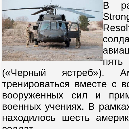
В ра
Stro
Reso
солд
авиа
пять
(«Черный ястреб»). А
тренироваться вместе с 
вооруженных сил и при
военных учениях. В рамка
находилось шесть америк
солдат.