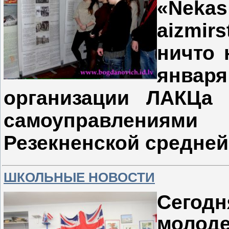
«Nekas
aizmir
ничто 
январ
организации ЛАКЦа
самоуправлениям
Резекненской средней
ШКОЛЬНЫЕ НОВОСТИ
Сег
моло