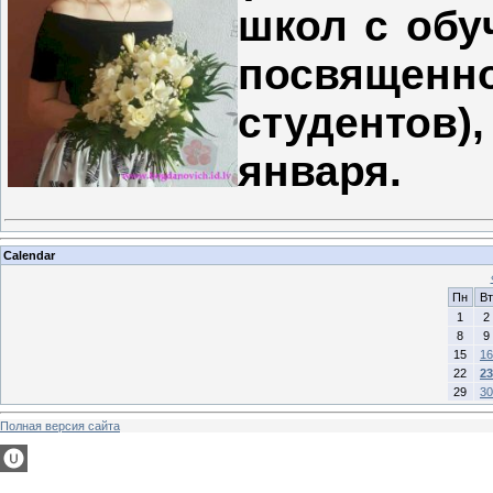
школ с обу
посвященно
студентов)
января.
Calendar
Пн
Вт
1
2
8
9
15
16
22
23
29
30
Полная версия сайта