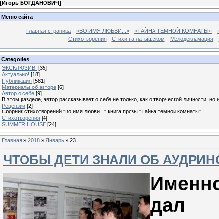
[
Игорь БОГДАНОВИЧ
]
Меню сайта
Главная страница
«ВО ИМЯ ЛЮБВИ...»
«ТАЙНА ТЁМНОЙ КОМНАТЫ»
Стихотворения
Стихи на латышском
Мелодекламация
Categories
ЭКСКЛЮЗИВ!
[35]
Актуально!
[18]
Публикация
[581]
Материалы об авторе
[6]
Автор о себе
[9]
В этом разделе, автор рассказывает о себе не только, как о творческой личности, но 
Рецензии
[2]
Сборник стихотворений "Во имя любви..." Книга прозы "Тайна тёмной комнаты"
Стихотворения
[4]
SUMMER HOUSE
[24]
Главная
»
2018
»
Январь
»
23
ЧТОБЫ ДЕТИ ЗНАЛИ ОБ АУДРИН
Именно
дал п