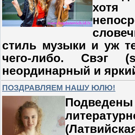
хотя
непоср
словеч
стиль музыки и уж т
чего-либо. Свэг (
неординарный и ярки
ПОЗДРАВЛЯЕМ НАШУ ЮЛЮ!
Подведены
литерату
(Латвийска