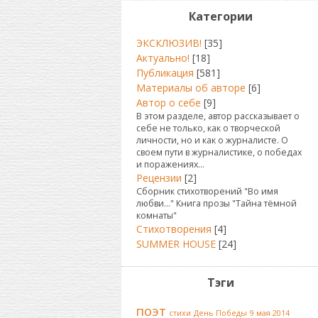
Категории
ЭКСКЛЮЗИВ!
[35]
Актуально!
[18]
Публикация
[581]
Материалы об авторе
[6]
Автор о себе
[9]
В этом разделе, автор рассказывает о
себе не только, как о творческой
личности, но и как о журналисте. О
своем пути в журналистике, о победах
и поражениях...
Рецензии
[2]
Сборник стихотворений "Во имя
любви..." Книга прозы "Тайна тёмной
комнаты"
Стихотворения
[4]
SUMMER HOUSE
[24]
Тэги
поэт
стихи
День Победы
9 мая 2014