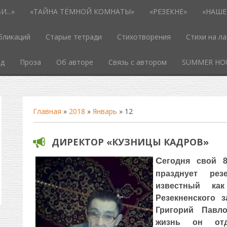
...»
«ТАЙНА ТЁМНОЙ КОМНАТЫ»
«РЕЗЕКНЕ»
«НАШЕ
бликаций
Старые тетради
Стихотворения
Стихи на л
од
Проза
Об авторе
Связь с автором
SUMMER HO
Главная
»
2018
»
Январь
»
12
ДИРЕКТОР «КУЗНИЦЫ КАДРОВ»
С
егодня свой 8
празднует рез
известный как
Резекненского 
Григорий Павл
жизнь он от