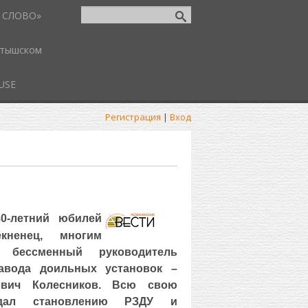
 СЛОВО»
атышском
USE
Регистрация
|
Вход
0-летний юбилей
екненец, многим
 бессменный руководитель
завода доильных установок
–
ович Колесников. Всю свою
дал становлению РЗДУ и