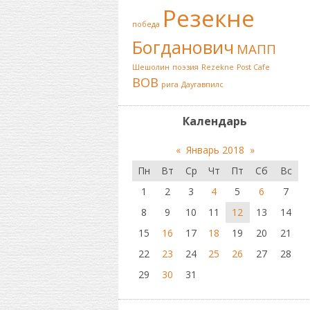
Резекне
победа
Богданович
МАПП
Шешолин
поэзия
Rezekne
Post Cafe
ВОВ
рига
Даугавпилс
Календарь
«
Январь 2018
»
Пн
Вт
Ср
Чт
Пт
Сб
Вс
1
2
3
4
5
6
7
8
9
10
11
12
13
14
15
16
17
18
19
20
21
22
23
24
25
26
27
28
29
30
31