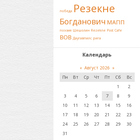
Резекне
победа
Богданович
МАПП
поэзия
Шешолин
Rezekne
Post Cafe
ВОВ
Даугавпилс
рига
Календарь
«
Август 2026
»
Пн
Вт
Ср
Чт
Пт
Сб
Вс
1
2
3
4
5
6
7
8
9
10
11
12
13
14
15
16
17
18
19
20
21
22
23
24
25
26
27
28
29
30
31