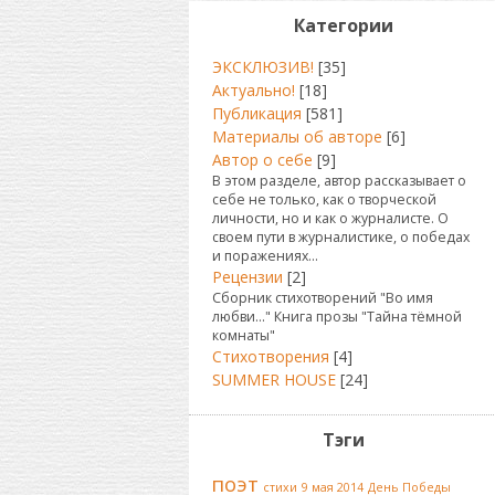
Категории
ЭКСКЛЮЗИВ!
[35]
Актуально!
[18]
Публикация
[581]
Материалы об авторе
[6]
Автор о себе
[9]
В этом разделе, автор рассказывает о
себе не только, как о творческой
личности, но и как о журналисте. О
своем пути в журналистике, о победах
и поражениях...
Рецензии
[2]
Сборник стихотворений "Во имя
любви..." Книга прозы "Тайна тёмной
комнаты"
Стихотворения
[4]
SUMMER HOUSE
[24]
Тэги
поэт
стихи
9 мая 2014
День Победы