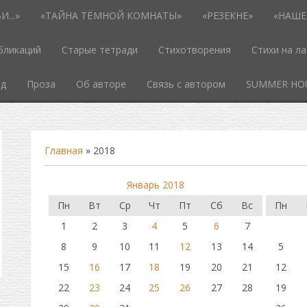
...»
«ТАЙНА ТЁМНОЙ КОМНАТЫ»
«РЕЗЕКНЕ»
«НАШЕ
бликаций
Старые тетради
Стихотворения
Стихи на л
од
Проза
Об авторе
Связь с автором
SUMMER HO
Главная
»
2018
Январь 2018
Пн
Вт
Ср
Чт
Пт
Сб
Вс
Пн
1
2
3
4
5
6
7
8
9
10
11
12
13
14
5
15
16
17
18
19
20
21
12
22
23
24
25
26
27
28
19