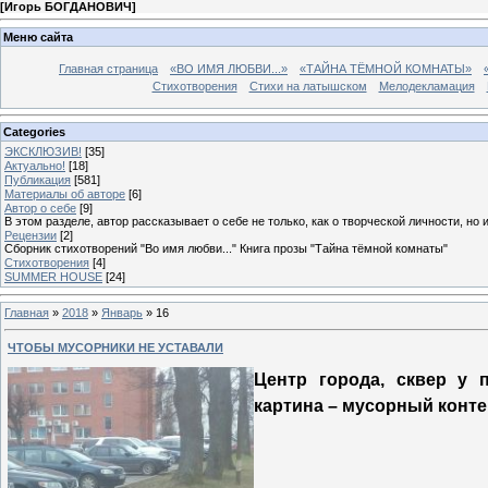
[
Игорь БОГДАНОВИЧ
]
Меню сайта
Главная страница
«ВО ИМЯ ЛЮБВИ...»
«ТАЙНА ТЁМНОЙ КОМНАТЫ»
Стихотворения
Стихи на латышском
Мелодекламация
Categories
ЭКСКЛЮЗИВ!
[35]
Актуально!
[18]
Публикация
[581]
Материалы об авторе
[6]
Автор о себе
[9]
В этом разделе, автор рассказывает о себе не только, как о творческой личности, но 
Рецензии
[2]
Сборник стихотворений "Во имя любви..." Книга прозы "Тайна тёмной комнаты"
Стихотворения
[4]
SUMMER HOUSE
[24]
Главная
»
2018
»
Январь
»
16
ЧТОБЫ МУСОРНИКИ НЕ УСТАВАЛИ
Центр города, сквер у 
картина – мусорный конте