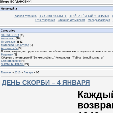
[
Игорь БОГДАНОВИЧ
]
Меню сайта
Главная страница
«ВО ИМЯ ЛЮБВИ...»
«ТАЙНА ТЁМНОЙ КОМНАТЫ»
Стихотворения
Стихи на латышском
Мелодекламация
Categories
ЭКСКЛЮЗИВ!
[35]
Актуально!
[18]
Публикация
[581]
Материалы об авторе
[6]
Автор о себе
[9]
В этом разделе, автор рассказывает о себе не только, как о творческой личности, но 
Рецензии
[2]
Сборник стихотворений "Во имя любви..." Книга прозы "Тайна тёмной комнаты"
Стихотворения
[4]
SUMMER HOUSE
[24]
Главная
»
2018
»
Январь
»
06
ДЕНЬ СКОРБИ – 4 ЯНВАРЯ
Каж
возвра