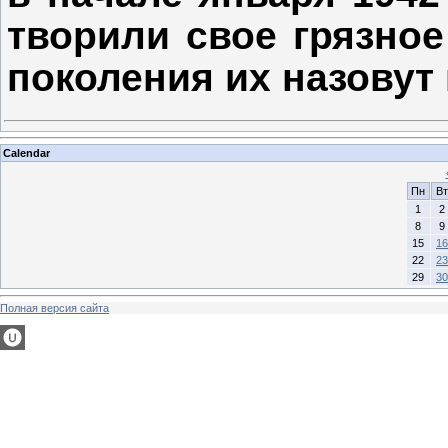
творили свое грязное
поколения их назовут 
Calendar
Пн
Вт
1
2
8
9
15
16
22
23
29
30
Полная версия сайта