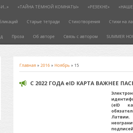
...»
«ТАЙНА ТЁМНОЙ КОМНАТЫ»
«РЕЗЕКНЕ»
«НАШЕ
бликаций
Старые тетради
Стихотворения
Стихи на л
од
Проза
Об авторе
Связь с автором
SUMMER HO
Главная
»
2016
»
Ноябрь
»
15
C 2022 ГОДА eID КАРТА ВАЖНЕЕ ПА
Электрон
идентиф
(eID к
обязате
Латви
неогран
подписей