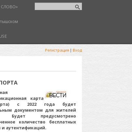
 СЛОВО»
атышском
USE
Регистрация
|
Вход
СПОРТА
ная
икационная карта
арта) с 2022 года будет
льным документом для жителей
и. Будет предусмотрено
иченное количество бесплатных
 и аутентификаций.