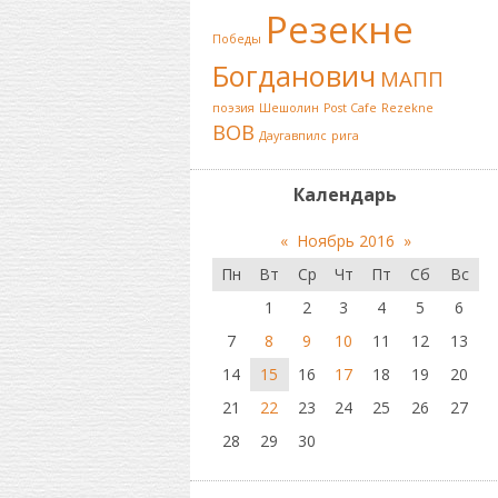
Резекне
Победы
Богданович
МАПП
поэзия
Шешолин
Post Cafe
Rezekne
ВОВ
Даугавпилс
рига
Календарь
«
Ноябрь 2016
»
Пн
Вт
Ср
Чт
Пт
Сб
Вс
1
2
3
4
5
6
7
8
9
10
11
12
13
14
15
16
17
18
19
20
21
22
23
24
25
26
27
28
29
30