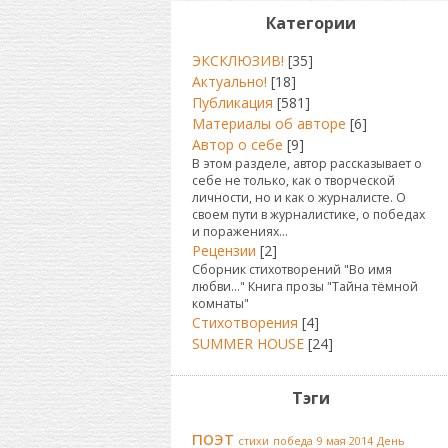
Категории
ЭКСКЛЮЗИВ!
[35]
Актуально!
[18]
Публикация
[581]
Материалы об авторе
[6]
Автор о себе
[9]
В этом разделе, автор рассказывает о
себе не только, как о творческой
личности, но и как о журналисте. О
своем пути в журналистике, о победах
и поражениях...
Рецензии
[2]
Сборник стихотворений "Во имя
любви..." Книга прозы "Тайна тёмной
комнаты"
Стихотворения
[4]
SUMMER HOUSE
[24]
Тэги
поэт
стихи
победа
9 мая 2014
День