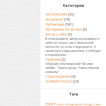
Категории
ЭКСКЛЮЗИВ!
[35]
Актуально!
[18]
Публикация
[581]
Материалы об авторе
[6]
Автор о себе
[9]
В этом разделе, автор рассказывает о
себе не только, как о творческой
личности, но и как о журналисте. О
своем пути в журналистике, о победах
и поражениях...
Рецензии
[2]
Сборник стихотворений "Во имя
любви..." Книга прозы "Тайна тёмной
комнаты"
Стихотворения
[4]
SUMMER HOUSE
[24]
Тэги
поэт
стихи
победа
День Победы
9 мая