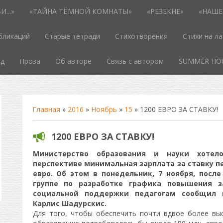
...»
«ТАЙНА ТЁМНОЙ КОМНАТЫ»
«РЕЗЕКНЕ»
«НАШЕ
бликаций
Старые тетради
Стихотворения
Стихи на л
од
Проза
Об авторе
Связь с автором
SUMMER HO
Главная
»
2016
»
Ноябрь
»
15
» 1200 ЕВРО ЗА СТАВКУ!
1200 ЕВРО ЗА СТАВКУ!
Министерство образования и науки хотел
перспективе минимальная зарплата за ставку п
евро. Об этом в понедельник, 7 ноября, посл
группе по разработке графика повышения з
социальной поддержки педагогам сообщил 
Карлис Шадурскис.
Для того, чтобы обеспечить почти вдвое более вы