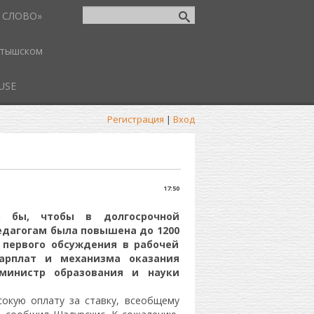
 СЛОВО»
атышском
USE
Регистрация
|
Вход
17:50
о бы, чтобы в долгосрочной
едагогам была повышена до 1200
е первого обсуждения в рабочей
арплат и механизма оказания
министр образования и науки
сокую оплату за ставку, всеобщему