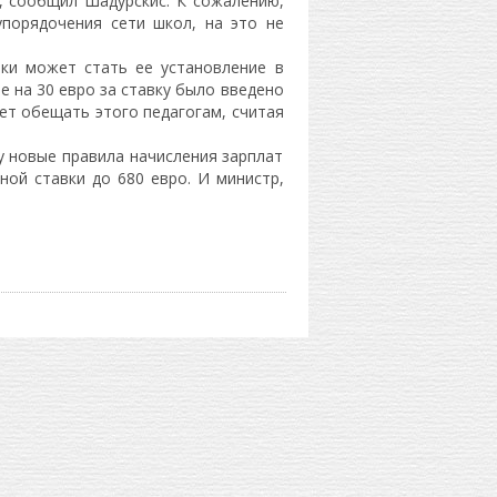
, сообщил Шадурскис. К сожалению,
упорядочения сети школ, на это не
ки может стать ее установление в
е на 30 евро за ставку было введено
чет обещать этого педагогам, считая
лу новые правила начисления зарплат
ой ставки до 680 евро. И министр,