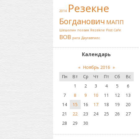
Резекне
2014
Богданович
МАПП
Шешолин
поэзия
Rezekne
Post Cafe
ВОВ
рига
Даугавпилс
Календарь
«
Ноябрь 2016
»
Пн
Вт
Ср
Чт
Пт
Сб
Вс
1
2
3
4
5
6
7
8
9
10
11
12
13
14
15
16
17
18
19
20
21
22
23
24
25
26
27
28
29
30